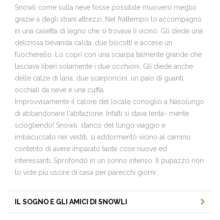
Snowli come sulla neve fosse possibile muoversi meglio
grazie a degli strani attrezzi. Nel frattempo lo accompagnò
in una casetta di legno che si trovava lì vicino. Gli diede una
deliziosa bevanda calda, due biscotti e accese un
fuocherello. Lo coprì con una sciarpa talmente grande che
lasciava liberi solamente i due occhioni. Gli diede anche
delle calze di lana, due scarponcini, un paio di guanti,
occhiali da neve e una cuffia.
Improvvisamente il calore del locale consigliò a Nasolungo
di abbandonare l‘abitazione. Infatti si stava lenta- mente
sciogliendo! Snowli, stanco del lungo viaggio e
imbacuccato nei vestiti, si addormentò vicino al camino
contento di avere imparato tante cose nuove ed
interessanti. Sprofondò in un sonno intenso. Il pupazzo non
lo vide più uscire di casa per parecchi giorni.
IL SOGNO E GLI AMICI DI SNOWLI