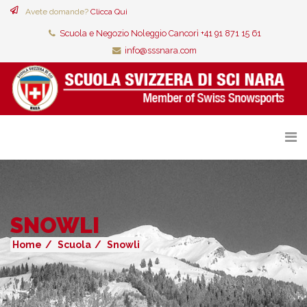
Avete domande?
Clicca Qui
Scuola e Negozio Noleggio Cancorì +41 91 871 15 61
info@sssnara.com
SNOWLI
Home
Scuola
Snowli